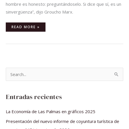
hombre es honesto: preguntándoselo. Si dice que sí, es un
sinvergüenza”, dijo Groucho Marx.
READ MORE »
B
u
s
Entradas recientes
c
a
La Economía de Las Palmas en gráficos 2025
r
Presentación del nuevo informe de coyuntura turística de
p