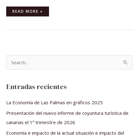
READ MORE »
B
u
s
Entradas recientes
c
a
La Economía de Las Palmas en gráficos 2025
r
Presentación del nuevo informe de coyuntura turística de
p
canarias el 1º trimestre de 2026
o
Economía e impacto de la actual situación e impacto del
r