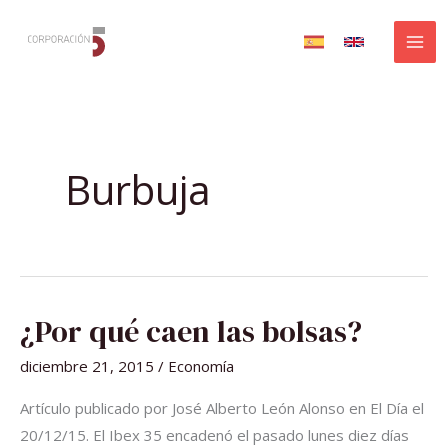
Ir
al
contenido
Burbuja
¿POR
¿Por qué caen las bolsas?
QUÉ
CAEN
LAS
diciembre 21, 2015
/
Economía
BOLSAS?
Artículo publicado por José Alberto León Alonso en El Día el
20/12/15. El Ibex 35 encadenó el pasado lunes diez días