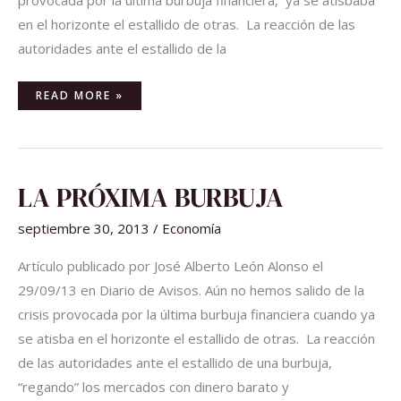
provocada por la última burbuja financiera, ya se atisbaba
en el horizonte el estallido de otras. La reacción de las
autoridades ante el estallido de la
READ MORE »
LA
LA PRÓXIMA BURBUJA
PRÓXIMA
BURBUJA
septiembre 30, 2013
/
Economía
Artículo publicado por José Alberto León Alonso el
29/09/13 en Diario de Avisos. Aún no hemos salido de la
crisis provocada por la última burbuja financiera cuando ya
se atisba en el horizonte el estallido de otras. La reacción
de las autoridades ante el estallido de una burbuja,
“regando” los mercados con dinero barato y