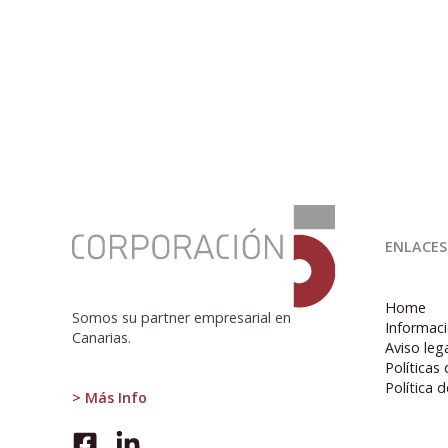
:
Colapso
ENLACES
en
la
TF-
Home
5
Somos su partner empresarial en
Informaci
Canarias.
Aviso leg
Políticas
Política 
> Más Info