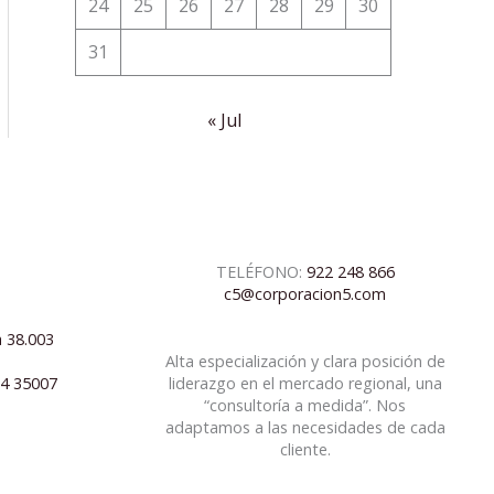
24
25
26
27
28
29
30
31
« Jul
TELÉFONO:
922 248 866
c5@corporacion5.com
a 38.003
Alta especialización y clara posición de
04 35007
liderazgo en el mercado regional, una
“consultoría a medida”. Nos
adaptamos a las necesidades de cada
cliente.