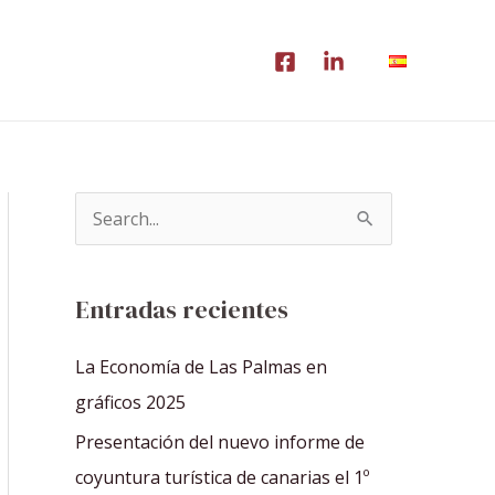
B
u
s
Entradas recientes
c
a
La Economía de Las Palmas en
r
gráficos 2025
p
Presentación del nuevo informe de
o
coyuntura turística de canarias el 1º