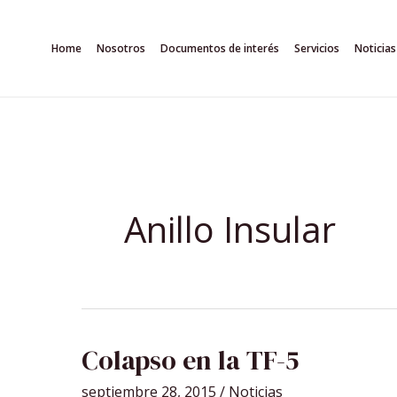
Ir
al
Home
Nosotros
Documentos de interés
Servicios
Noticias
contenido
Anillo Insular
COLAPSO
Colapso en la TF-5
EN
LA
TF-
septiembre 28, 2015
/
Noticias
5