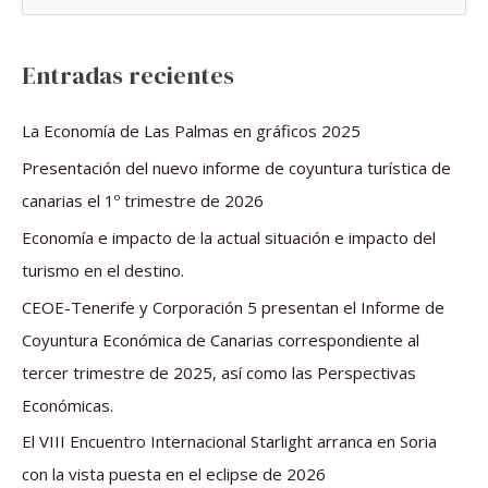
u
s
Entradas recientes
c
a
La Economía de Las Palmas en gráficos 2025
r
Presentación del nuevo informe de coyuntura turística de
p
canarias el 1º trimestre de 2026
o
Economía e impacto de la actual situación e impacto del
r
turismo en el destino.
:
CEOE-Tenerife y Corporación 5 presentan el Informe de
Coyuntura Económica de Canarias correspondiente al
tercer trimestre de 2025, así como las Perspectivas
Económicas.
El VIII Encuentro Internacional Starlight arranca en Soria
con la vista puesta en el eclipse de 2026