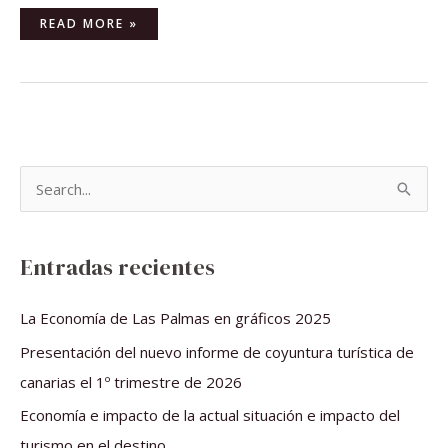
READ MORE »
B
u
s
Entradas recientes
c
a
La Economía de Las Palmas en gráficos 2025
r
Presentación del nuevo informe de coyuntura turística de
p
canarias el 1º trimestre de 2026
o
Economía e impacto de la actual situación e impacto del
r
turismo en el destino.