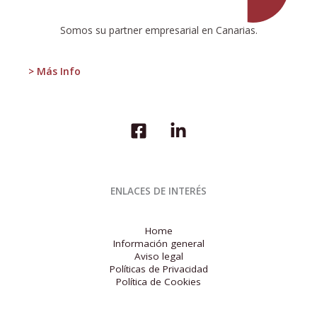
actual
situación
Somos su partner empresarial en Canarias.
e
impacto
del
> Más Info
turismo
en
el
destino.
ENLACES DE INTERÉS
Home
Información general
Aviso legal
Políticas de Privacidad
Política de Cookies