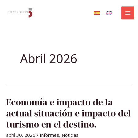
Ir
al
contenido
Abril 2026
ECONOMÍA
Economía e impacto de la
E
IMPACTO
DE
actual situación e impacto del
LA
ACTUAL
SITUACIÓN
turismo en el destino.
E
IMPACTO
DEL
abril 30, 2026
/
Informes
,
Noticias
TURISMO