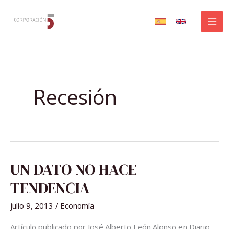
Ir
al
contenido
Recesión
UN
UN DATO NO HACE
DATO
NO
HACE
TENDENCIA
TENDENCIA
julio 9, 2013
/
Economía
Artículo publicado por José Alberto León Alonso en Diario