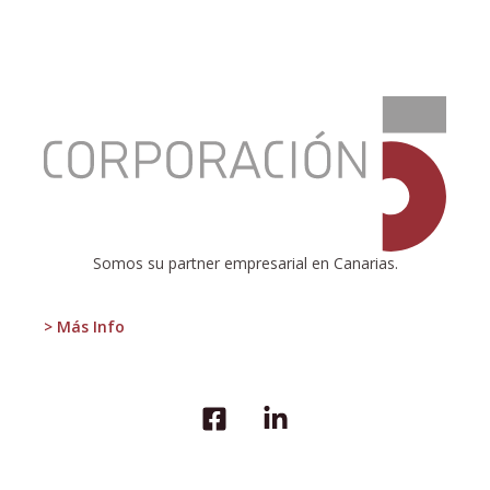
:
¿Y
si
Donald
Trump
lo
consiguiera?
Somos su partner empresarial en Canarias.
> Más Info