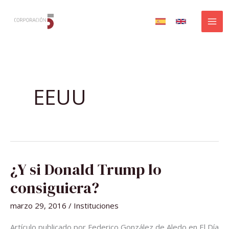
Ir
al
contenido
EEUU
¿Y
¿Y si Donald Trump lo
SI
DONALD
TRUMP
consiguiera?
LO
CONSIGUIERA?
marzo 29, 2016
/
Instituciones
Artículo publicado por Federico González de Aledo en El Día