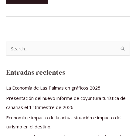
B
u
s
Entradas recientes
c
a
La Economía de Las Palmas en gráficos 2025
r
Presentación del nuevo informe de coyuntura turística de
p
canarias el 1º trimestre de 2026
o
Economía e impacto de la actual situación e impacto del
r
turismo en el destino.
: