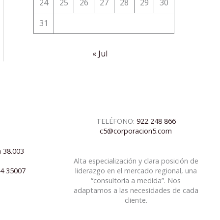
24
25
26
27
28
29
30
31
« Jul
TELÉFONO:
922 248 866
c5@corporacion5.com
a 38.003
Alta especialización y clara posición de
04 35007
liderazgo en el mercado regional, una
“consultoría a medida”. Nos
adaptamos a las necesidades de cada
cliente.