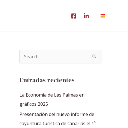
B
u
s
Entradas recientes
c
a
La Economía de Las Palmas en
r
gráficos 2025
p
Presentación del nuevo informe de
o
coyuntura turística de canarias el 1º