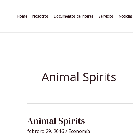
Ir
al
Home
Nosotros
Documentos de interés
Servicios
Noticias
contenido
Animal Spirits
ANIMAL
Animal Spirits
SPIRITS
febrero 29, 2016
/
Economía