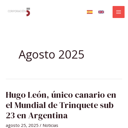
Ir
al
contenido
Agosto 2025
HUGO
Hugo León, único canario en
LEÓN,
ÚNICO
CANARIO
el Mundial de Trinquete sub
EN
EL
MUNDIAL
23 en Argentina
DE
TRINQUETE
SUB
agosto 25, 2025
/
Noticias
23