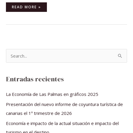
READ MORE »
B
u
s
Entradas recientes
c
a
La Economía de Las Palmas en gráficos 2025
r
Presentación del nuevo informe de coyuntura turística de
p
canarias el 1º trimestre de 2026
o
Economía e impacto de la actual situación e impacto del
r
turismo en el destino.