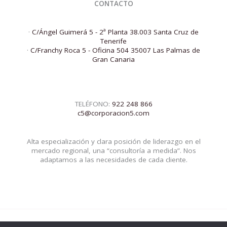
CONTACTO
·
C/Ángel Guimerá 5 - 2ª Planta 38.003 Santa Cruz de
Tenerife
·
C/Franchy Roca 5 - Oficina 504 35007 Las Palmas de
Gran Canaria
TELÉFONO:
922 248 866
c5@corporacion5.com
Alta especialización y clara posición de liderazgo en el
mercado regional, una “consultoría a medida”. Nos
adaptamos a las necesidades de cada cliente.