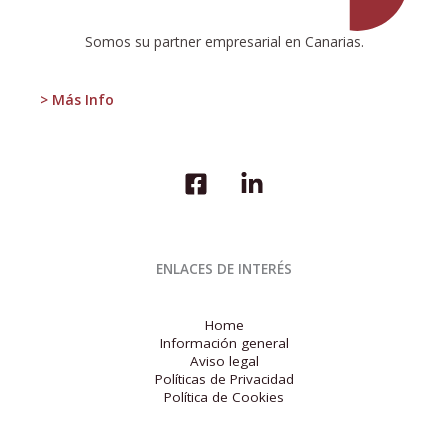
el
Mundial
Somos su partner empresarial en Canarias.
de
Trinquete
sub
> Más Info
23
en
Argentina
ENLACES DE INTERÉS
Home
Información general
Aviso legal
Políticas de Privacidad
Política de Cookies