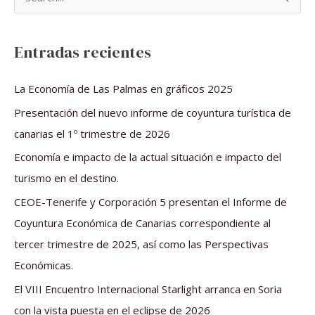
B
u
s
Entradas recientes
c
a
La Economía de Las Palmas en gráficos 2025
r
Presentación del nuevo informe de coyuntura turística de
p
canarias el 1º trimestre de 2026
o
Economía e impacto de la actual situación e impacto del
r
turismo en el destino.
:
CEOE-Tenerife y Corporación 5 presentan el Informe de
Coyuntura Económica de Canarias correspondiente al
tercer trimestre de 2025, así como las Perspectivas
Económicas.
El VIII Encuentro Internacional Starlight arranca en Soria
con la vista puesta en el eclipse de 2026