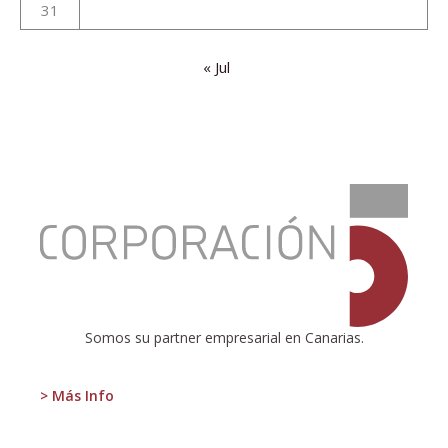
31
« Jul
:
Primer
hackathon
de
Canarias
Somos su partner empresarial en Canarias.
> Más Info