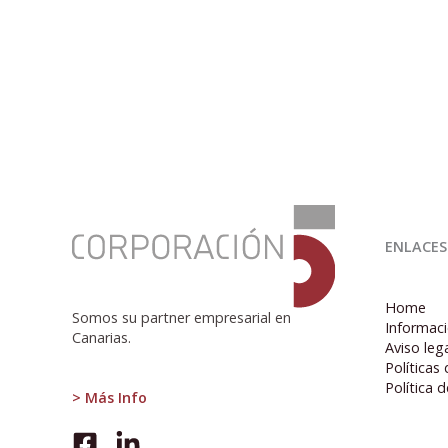
:
Presentación
ENLACES
del
Informe
de
Home
Coyuntura
Somos su partner empresarial en
Informaci
Económica
Canarias.
Aviso leg
1T
Políticas
2020:
Política 
Especial
> Más Info
Covid-
19