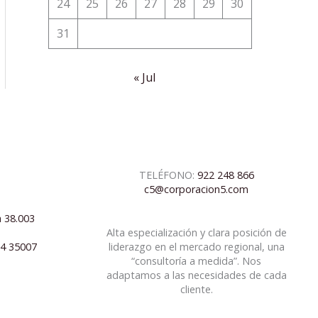
24
25
26
27
28
29
30
31
« Jul
TELÉFONO:
922 248 866
c5@corporacion5.com
a 38.003
Alta especialización y clara posición de
04 35007
liderazgo en el mercado regional, una
“consultoría a medida”. Nos
adaptamos a las necesidades de cada
cliente.