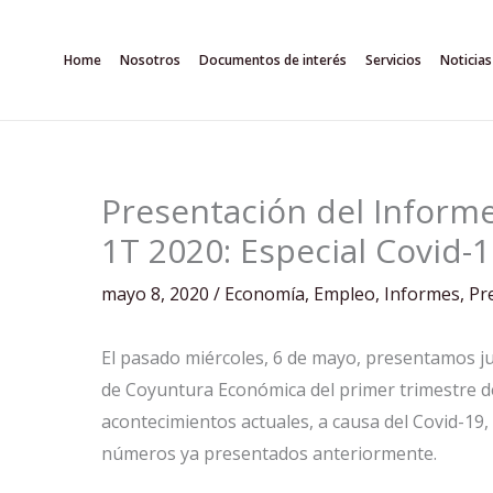
Ir
al
Home
Nosotros
Documentos de interés
Servicios
Noticias
contenido
Presentación del Inform
1T 2020: Especial Covid-
mayo 8, 2020
/
Economía
,
Empleo
,
Informes
,
Pr
El pasado miércoles, 6 de mayo, presentamos j
de Coyuntura Económica del primer trimestre de 
acontecimientos actuales, a causa del Covid-19,
números ya presentados anteriormente.