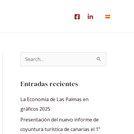
B
u
s
Entradas recientes
c
a
La Economía de Las Palmas en
r
gráficos 2025
p
Presentación del nuevo informe de
o
coyuntura turística de canarias el 1º