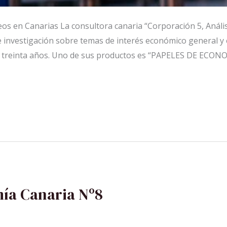
s en Canarias La consultora canaria “Corporación 5, Análisis
e investigación sobre temas de interés económico general y 
de treinta años. Uno de sus productos es “PAPELES DE ECO
ía Canaria Nº8