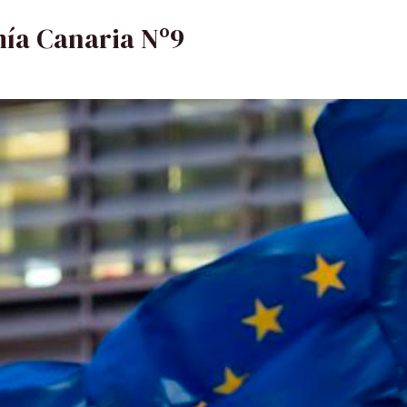
ía Canaria Nº9