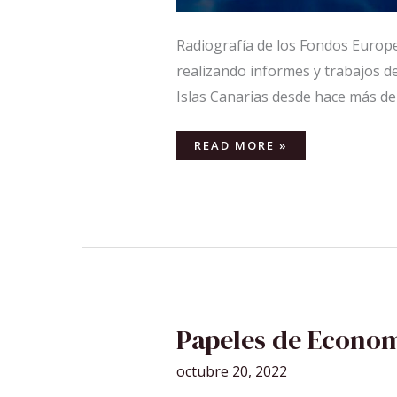
Radiografía de los Fondos Europeo
realizando informes y trabajos d
Islas Canarias desde hace más 
READ MORE »
PAPELES
Papeles de Econom
DE
ECONOMÍA
CANARIA
octubre 20, 2022
Nº8