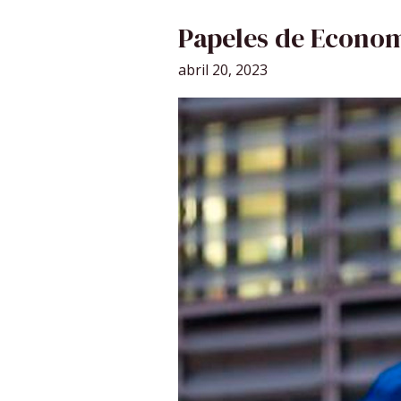
PAPELES
Papeles de Econom
DE
ECONOMÍA
CANARIA
abril 20, 2023
Nº9