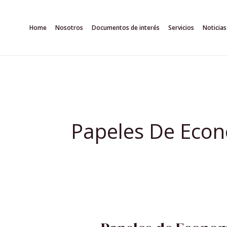
Ir
al
Home
Nosotros
Documentos de interés
Servicios
Noticias
contenido
Papeles De Econ
PAPELES