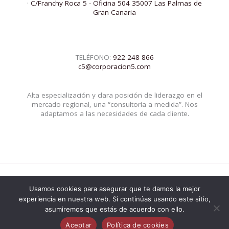
·
C/Franchy Roca 5 - Oficina 504 35007 Las Palmas de
Gran Canaria
TELÉFONO:
922 248 866
c5@corporacion5.com
Alta especialización y clara posición de liderazgo en el
mercado regional, una “consultoría a medida”. Nos
adaptamos a las necesidades de cada cliente.
Usamos cookies para asegurar que te damos la mejor
© 2026 Corporacion5 | Powered by Corporacion5
experiencia en nuestra web. Si continúas usando este sitio,
asumiremos que estás de acuerdo con ello.
Aceptar
Política de cookies