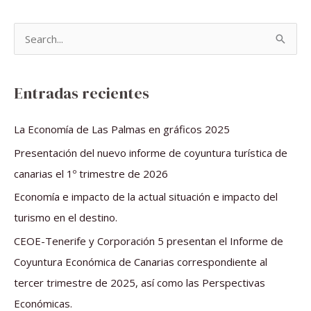
B
u
s
Entradas recientes
c
a
La Economía de Las Palmas en gráficos 2025
r
Presentación del nuevo informe de coyuntura turística de
p
canarias el 1º trimestre de 2026
o
Economía e impacto de la actual situación e impacto del
r
turismo en el destino.
:
CEOE-Tenerife y Corporación 5 presentan el Informe de
Coyuntura Económica de Canarias correspondiente al
tercer trimestre de 2025, así como las Perspectivas
Económicas.