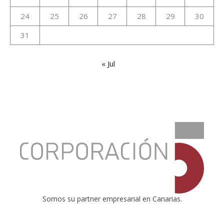
24
25
26
27
28
29
30
31
« Jul
:
Una
reforma
territorial
para
España​
Somos su partner empresarial en Canarias.