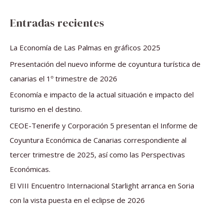
u
s
Entradas recientes
c
a
La Economía de Las Palmas en gráficos 2025
r
Presentación del nuevo informe de coyuntura turística de
p
canarias el 1º trimestre de 2026
o
Economía e impacto de la actual situación e impacto del
r
turismo en el destino.
:
CEOE-Tenerife y Corporación 5 presentan el Informe de
Coyuntura Económica de Canarias correspondiente al
tercer trimestre de 2025, así como las Perspectivas
Económicas.
El VIII Encuentro Internacional Starlight arranca en Soria
con la vista puesta en el eclipse de 2026