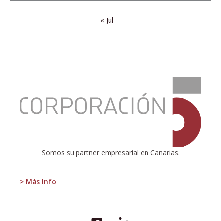
« Jul
:
Transvulcania:
Un
Impulso
Económico
para
La
Palma
Somos su partner empresarial en Canarias.
> Más Info