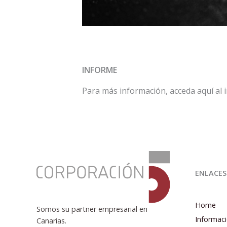
INFORME
Para más información, acceda aquí al
:
Informe
ENLACES
de
Coyuntura
Económica
Home
Somos su partner empresarial en
4T
Informaci
Canarias.
2021