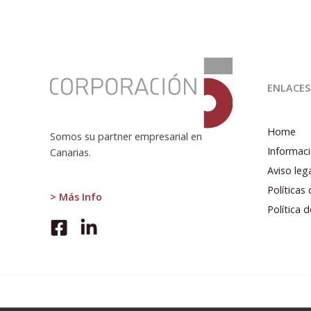
:
Informe
ENLACES
de
coyuntura
económica
Home
Somos su partner empresarial en
4T
Informaci
Canarias.
2017
Aviso leg
Políticas
> Más Info
Política 