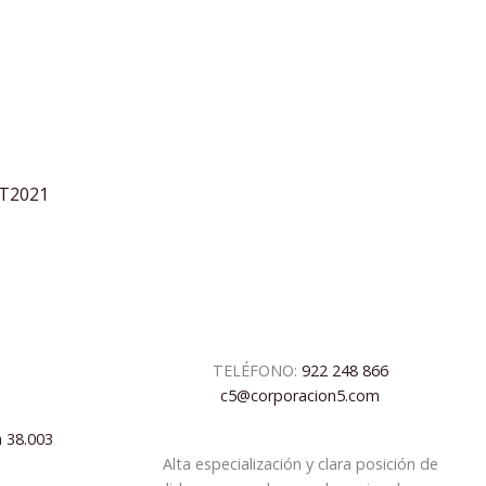
2T2021
TELÉFONO:
922 248 866
c5@corporacion5.com
a 38.003
Alta especialización y clara posición de