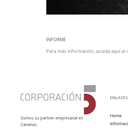
INFORME
Para más información, acceda aquí al
:
Informe
ENLACES
de
Coyuntura
Económica
Home
Somos su partner empresarial en
2T
Informaci
Canarias.
2021