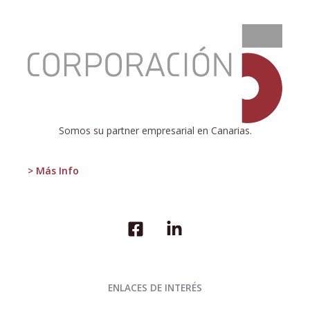
:
Los
precios
de
la
vivienda
en
la
Somos su partner empresarial en Canarias.
zona
del
euro
> Más Info
caen
un
0,4%,
mientras
que
en
la
UE
aumentan
ENLACES DE INTERÉS
un
1,3%