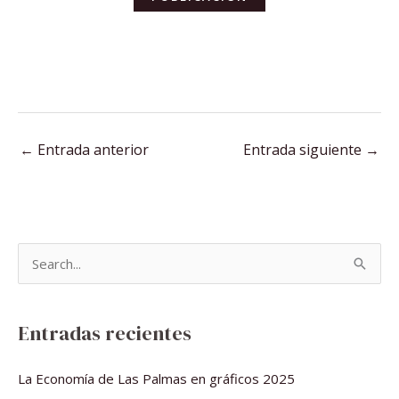
←
Entrada anterior
Entrada siguiente
→
B
u
s
Entradas recientes
c
a
La Economía de Las Palmas en gráficos 2025