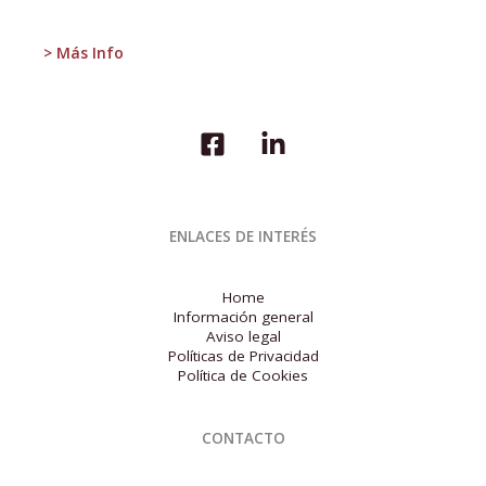
en
la
> Más Info
UE
durante
2023
ENLACES DE INTERÉS
Home
Información general
Aviso legal
Políticas de Privacidad
Política de Cookies
CONTACTO