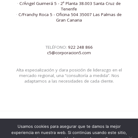
·
C/Ángel Guimerá 5 - 2ª Planta 38.003 Santa Cruz de
Tenerife
·
C/Franchy Roca 5 - Oficina 504 35007 Las Palmas de
Gran Canaria
TELÉFONO:
922 248 866
c5@corporacion5.com
Alta especialización y clara posición de liderazgo en el
mercado regional, una “consultoría a medida”. Nos
adaptamos a las necesidades de cada cliente.
Usamos cookies para asegurar que te damos la mejor
© 2026 Corporacion5 | Powered by Corporacion5
experiencia en nuestra web. Si continúas usando este sitio,