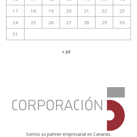
17
18
19
20
21
22
23
24
25
26
27
28
29
30
31
« Jul
:
Aumento
significativo
de
las
exportaciones
de
productos
Somos su partner empresarial en Canarias.
reciclables