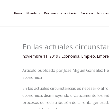
Ir
al
Home
Nosotros
Documentos de interés
Servicios
Noticias
contenido
En las actuales circunst
noviembre 11, 2019
/
Economía
,
Empleo
,
Empre
Artículo publicado por José Miguel González H
Económica.
En las actuales circunstancias es necesario afron
económica, disminuyendo drásticamente los índ
procesos de redistribución de la renta generada