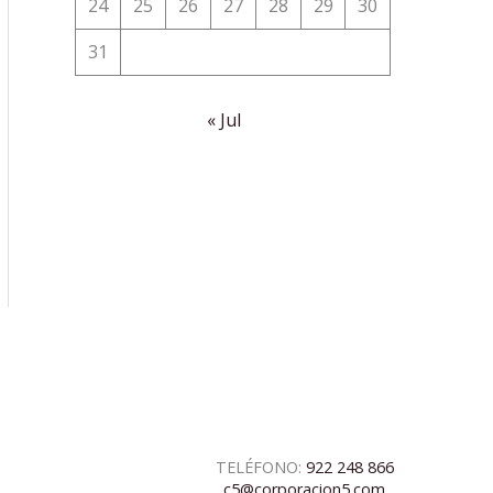
24
25
26
27
28
29
30
31
« Jul
TELÉFONO:
922 248 866
c5@corporacion5.com