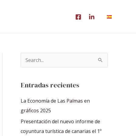
B
u
s
Entradas recientes
c
a
La Economía de Las Palmas en
r
gráficos 2025
p
Presentación del nuevo informe de
o
coyuntura turística de canarias el 1º