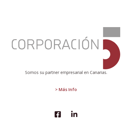
:
Evolución
de
la
campaña
de
vacunación
contra
Somos su partner empresarial en Canarias.
la
COVID-
19
> Más Info
en
Canarias