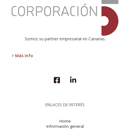
Entrevista
a
José
Alberto
León
en
Radio
Somos su partner empresarial en Canarias.
Club
Tenerife
> Más Info
ENLACES DE INTERÉS
Home
Información general