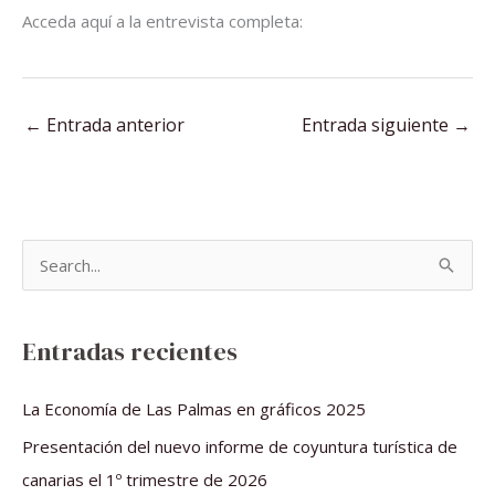
Acceda aquí a la entrevista completa:
←
Entrada anterior
Entrada siguiente
→
B
u
s
Entradas recientes
c
a
La Economía de Las Palmas en gráficos 2025
r
Presentación del nuevo informe de coyuntura turística de
p
canarias el 1º trimestre de 2026