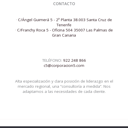
CONTACTO
·
C/Ángel Guimerá 5 - 2ª Planta 38.003 Santa Cruz de
Tenerife
·
C/Franchy Roca 5 - Oficina 504 35007 Las Palmas de
Gran Canaria
TELÉFONO:
922 248 866
c5@corporacion5.com
Alta especialización y clara posición de liderazgo en el
mercado regional, una “consultoría a medida”. Nos
adaptamos a las necesidades de cada cliente.