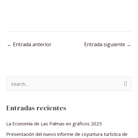
←
Entrada anterior
Entrada siguiente
→
B
u
s
Entradas recientes
c
a
La Economía de Las Palmas en gráficos 2025
r
Presentación del nuevo informe de coyuntura turística de