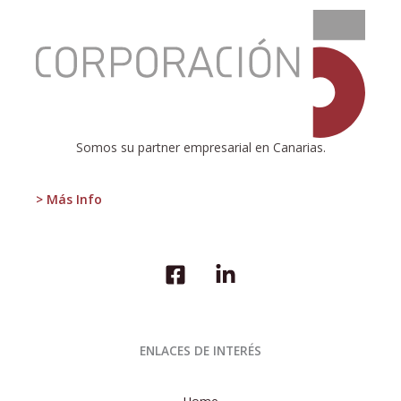
:
El
número
medio
de
afiliaciones
del
mes
Somos su partner empresarial en Canarias.
de
julio
se
> Más Info
situó
en
905.519
ENLACES DE INTERÉS
Home