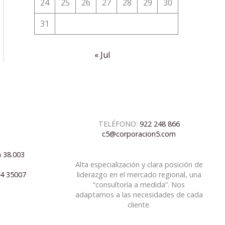
24
25
26
27
28
29
30
31
« Jul
TELÉFONO:
922 248 866
c5@corporacion5.com
a 38.003
Alta especialización y clara posición de
04 35007
liderazgo en el mercado regional, una
“consultoría a medida”. Nos
adaptamos a las necesidades de cada
cliente.