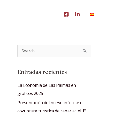
B
u
s
Entradas recientes
c
a
La Economía de Las Palmas en
r
gráficos 2025
p
Presentación del nuevo informe de
o
coyuntura turística de canarias el 1º