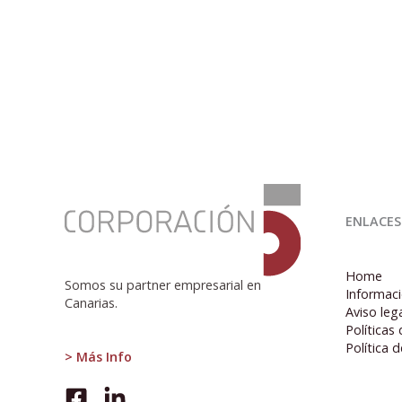
:
El
ENLACES
ISTAC
publica
la
Home
Estadística
Somos su partner empresarial en
Informaci
de
Canarias.
Aviso leg
Afiliación
Políticas
a
Política 
la
> Más Info
Seguridad
Social