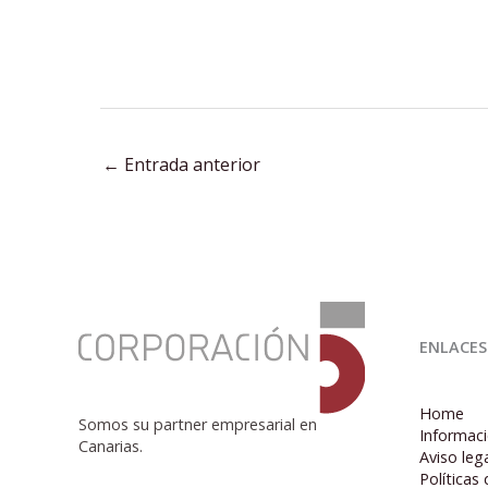
←
Entrada anterior
:
Desigualdades
ENLACES
de
ingresos,
consumo
Home
y
Somos su partner empresarial en
Informaci
riqueza:
Canarias.
Aviso leg
Salvando
Políticas
las