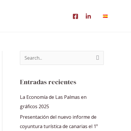
B
u
s
Entradas recientes
c
a
La Economía de Las Palmas en
r
gráficos 2025
p
Presentación del nuevo informe de
o
coyuntura turística de canarias el 1º