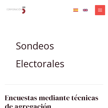
Ir
al
contenido
Sondeos
Electorales
ENCUESTAS
Encuestas mediante técnicas
MEDIANTE
TÉCNICAS
DE
de agregación
AGREGACIÓN