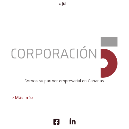
« Jul
:
¿Para
qué
sirven
las
encuestas?
Somos su partner empresarial en Canarias.
> Más Info