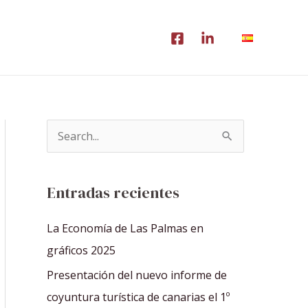
B
u
s
Entradas recientes
c
a
La Economía de Las Palmas en
r
gráficos 2025
p
Presentación del nuevo informe de
o
coyuntura turística de canarias el 1º