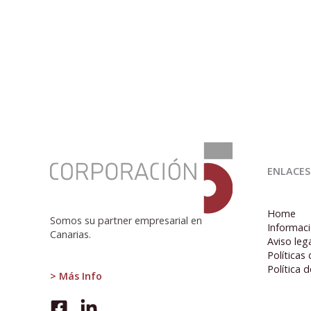
:
Las
ENLACES
oposiciones,
un
método
Home
de
Somos su partner empresarial en
Informaci
selección
Canarias.
Aviso leg
anticuado
Políticas
Política 
> Más Info