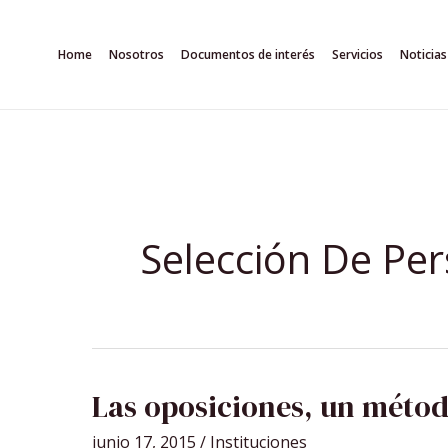
Ir
al
Home
Nosotros
Documentos de interés
Servicios
Noticias
contenido
Selección De Per
LAS
Las oposiciones, un métod
OPOSICIONES,
UN
MÉTODO
junio 17, 2015
/
Instituciones
DE