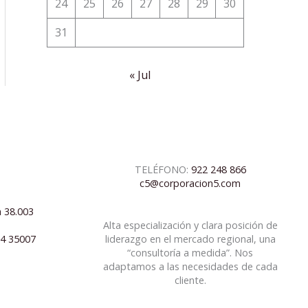
24
25
26
27
28
29
30
31
« Jul
TELÉFONO:
922 248 866
c5@corporacion5.com
a 38.003
Alta especialización y clara posición de
04 35007
liderazgo en el mercado regional, una
“consultoría a medida”. Nos
adaptamos a las necesidades de cada
cliente.