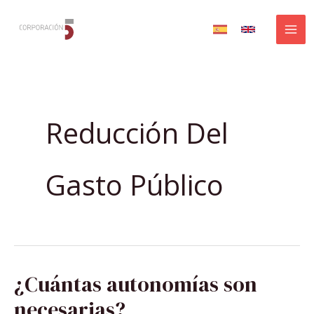
Ir
al
contenido
Reducción Del
Gasto Público
¿CUÁNTAS
¿Cuántas autonomías son
AUTONOMÍAS
SON
NECESARIAS?
necesarias?