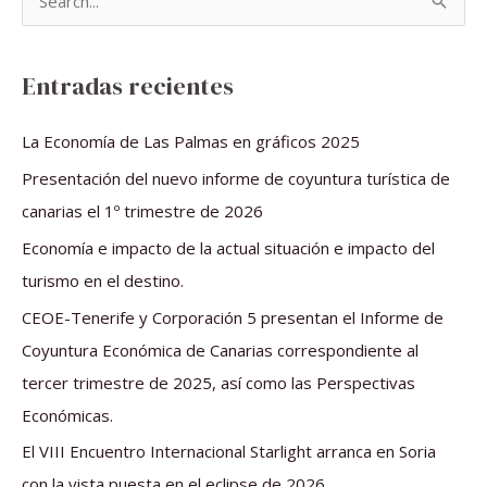
B
u
s
Entradas recientes
c
a
La Economía de Las Palmas en gráficos 2025
r
Presentación del nuevo informe de coyuntura turística de
p
canarias el 1º trimestre de 2026
o
Economía e impacto de la actual situación e impacto del
r
turismo en el destino.
:
CEOE-Tenerife y Corporación 5 presentan el Informe de
Coyuntura Económica de Canarias correspondiente al
tercer trimestre de 2025, así como las Perspectivas
Económicas.
El VIII Encuentro Internacional Starlight arranca en Soria
con la vista puesta en el eclipse de 2026