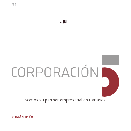
31
« Jul
:
¿Cuántas
autonomías
son
necesarias?
Somos su partner empresarial en Canarias.
> Más Info