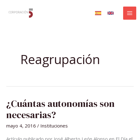
Ir
al
contenido
Reagrupación
¿CUÁNTAS
¿Cuántas autonomías son
AUTONOMÍAS
SON
NECESARIAS?
necesarias?
mayo 4, 2016
/
Instituciones
Artículo publicado por José Alberto León Alonso en El Día el