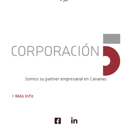
:
¿Cuántas
autonomías
son
necesarias?
Somos su partner empresarial en Canarias.
> Más Info