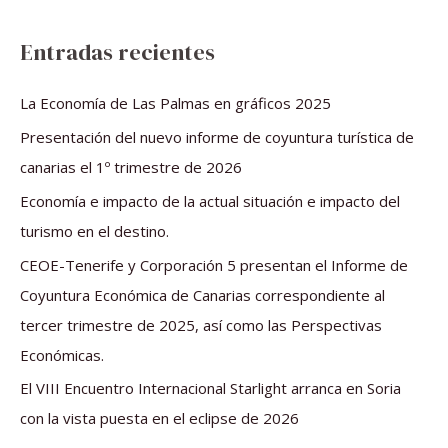
u
s
Entradas recientes
c
a
La Economía de Las Palmas en gráficos 2025
r
Presentación del nuevo informe de coyuntura turística de
p
canarias el 1º trimestre de 2026
o
Economía e impacto de la actual situación e impacto del
r
turismo en el destino.
:
CEOE-Tenerife y Corporación 5 presentan el Informe de
Coyuntura Económica de Canarias correspondiente al
tercer trimestre de 2025, así como las Perspectivas
Económicas.
El VIII Encuentro Internacional Starlight arranca en Soria
con la vista puesta en el eclipse de 2026