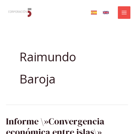
Ir
al
contenido
Raimundo
Baroja
INFORME
Informe \»Convergencia
\»CONVERGENCIA
ECONÓMICA
ENTRE
económica entre islas\»
ISLAS\»