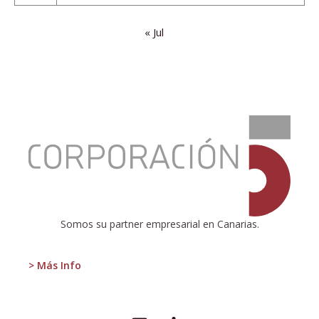
« Jul
:
Informe
\»Convergencia
económica
entre
islas\»
Somos su partner empresarial en Canarias.
> Más Info