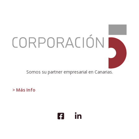
:
El
expediente
circular
Somos su partner empresarial en Canarias.
> Más Info