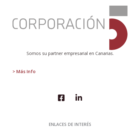
:
¿Una
nueva
época
para
Argentina?
Somos su partner empresarial en Canarias.
> Más Info
ENLACES DE INTERÉS