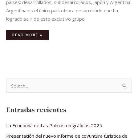
países: desarrollados, subdesarrollados, Japón y Argentina.
Argentina es el único país otrora desarrollado que ha
logrado salir de este exclusivo grupo
READ MORE »
B
u
s
Entradas recientes
c
a
La Economía de Las Palmas en gráficos 2025
r
Presentación del nuevo informe de coyuntura turística de