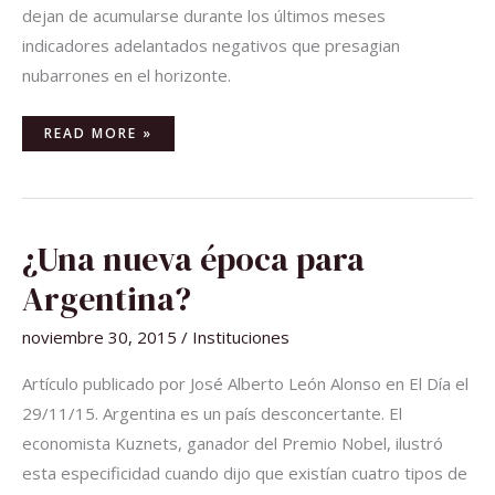
dejan de acumularse durante los últimos meses
indicadores adelantados negativos que presagian
nubarrones en el horizonte.
READ MORE »
¿UNA
¿Una nueva época para
NUEVA
ÉPOCA
PARA
Argentina?
ARGENTINA?
noviembre 30, 2015
/
Instituciones
Artículo publicado por José Alberto León Alonso en El Día el
29/11/15. Argentina es un país desconcertante. El
economista Kuznets, ganador del Premio Nobel, ilustró
esta especificidad cuando dijo que existían cuatro tipos de