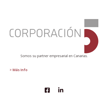
:
Todo
por
decidir
Somos su partner empresarial en Canarias.
> Más Info