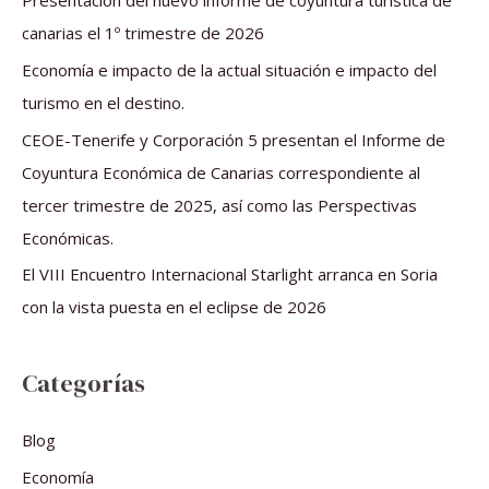
Presentación del nuevo informe de coyuntura turística de
p
canarias el 1º trimestre de 2026
o
Economía e impacto de la actual situación e impacto del
r
turismo en el destino.
:
CEOE-Tenerife y Corporación 5 presentan el Informe de
Coyuntura Económica de Canarias correspondiente al
tercer trimestre de 2025, así como las Perspectivas
Económicas.
El VIII Encuentro Internacional Starlight arranca en Soria
con la vista puesta en el eclipse de 2026
Categorías
Blog
Economía