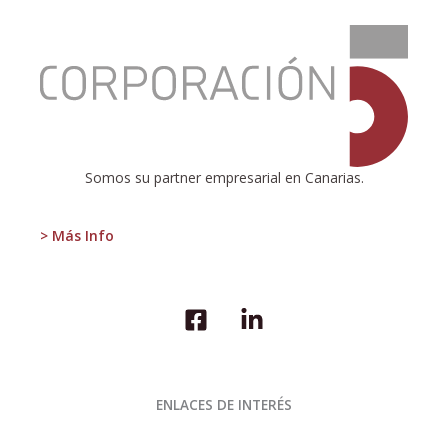
:
Brexit
y
sus
enseñanzas
Somos su partner empresarial en Canarias.
> Más Info
ENLACES DE INTERÉS