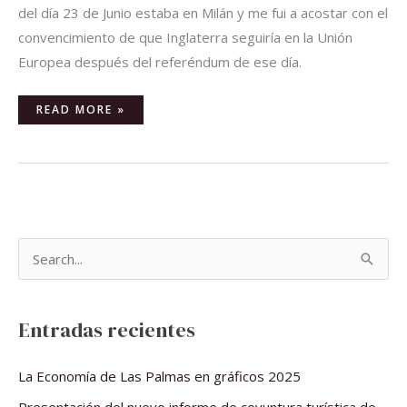
del día 23 de Junio estaba en Milán y me fui a acostar con el
convencimiento de que Inglaterra seguiría en la Unión
Europea después del referéndum de ese día.
READ MORE »
B
u
s
Entradas recientes
c
a
La Economía de Las Palmas en gráficos 2025
r