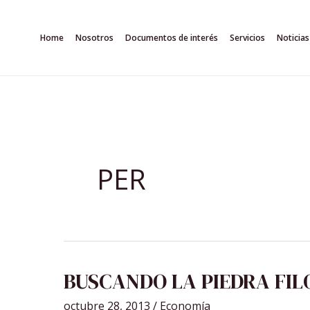
Ir
al
Home
Nosotros
Documentos de interés
Servicios
Noticias
contenido
PER
BUSCANDO
BUSCANDO LA PIEDRA FIL
LA
PIEDRA
FILOSOFAL
octubre 28, 2013
/
Economía