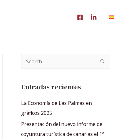
B
u
s
Entradas recientes
c
a
La Economía de Las Palmas en
r
gráficos 2025
p
Presentación del nuevo informe de
o
coyuntura turística de canarias el 1º