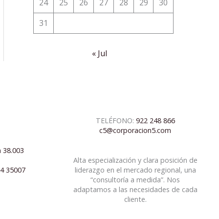
24
25
26
27
28
29
30
31
« Jul
TELÉFONO:
922 248 866
c5@corporacion5.com
a 38.003
Alta especialización y clara posición de
04 35007
liderazgo en el mercado regional, una
“consultoría a medida”. Nos
adaptamos a las necesidades de cada
cliente.