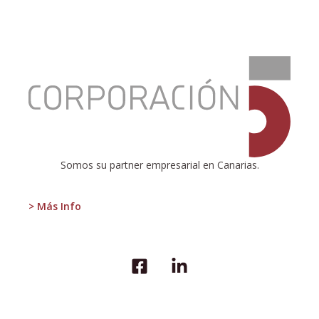
:
Tras
las
elecciones
Somos su partner empresarial en Canarias.
> Más Info