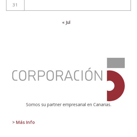
31
« Jul
:
¿Irán
las
cosas
\»mejor
de
lo
esperado\»?
Somos su partner empresarial en Canarias.
> Más Info