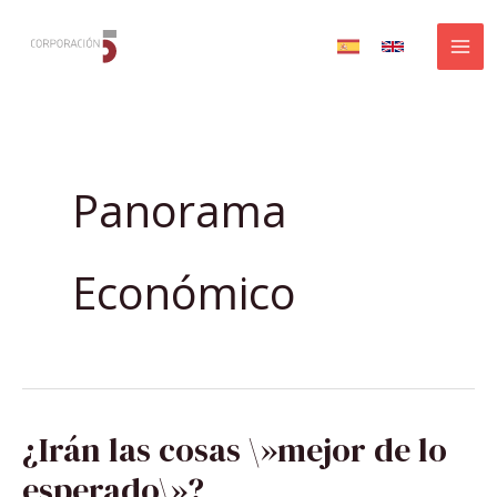
Ir
al
contenido
Panorama
Económico
¿IRÁN
¿Irán las cosas \»mejor de lo
LAS
COSAS
\»MEJOR
esperado\»?
DE