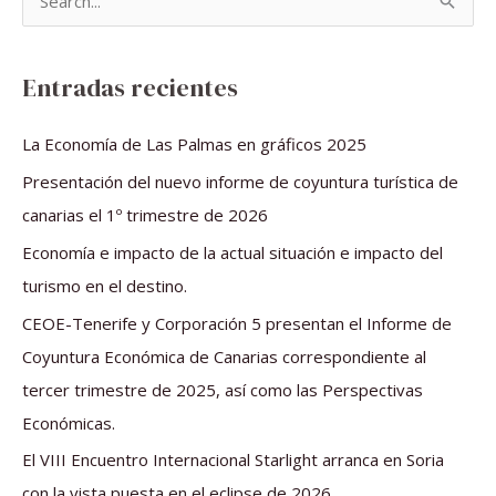
B
u
s
Entradas recientes
c
a
La Economía de Las Palmas en gráficos 2025
r
Presentación del nuevo informe de coyuntura turística de
p
canarias el 1º trimestre de 2026
o
Economía e impacto de la actual situación e impacto del
r
turismo en el destino.
:
CEOE-Tenerife y Corporación 5 presentan el Informe de
Coyuntura Económica de Canarias correspondiente al
tercer trimestre de 2025, así como las Perspectivas
Económicas.
El VIII Encuentro Internacional Starlight arranca en Soria
con la vista puesta en el eclipse de 2026