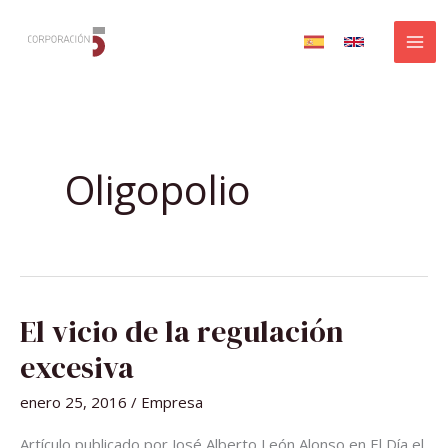
Ir
al
contenido
Oligopolio
EL
El vicio de la regulación
VICIO
DE
LA
excesiva
REGULACIÓN
EXCESIVA
enero 25, 2016
/
Empresa
Artículo publicado por José Alberto León Alonso en El Día el