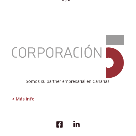
:
El
vicio
de
la
regulación
excesiva
Somos su partner empresarial en Canarias.
> Más Info