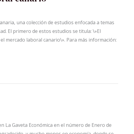
naria, una colección de estudios enfocada a temas
d. El primero de estos estudios se titula: \»El
 el mercado laboral canario\». Para más información:
o en La Gaveta Económica en el número de Enero de
ni agradecido, y mucho menos en economía, donde se