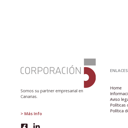
:
Sobre
ENLACES
las
previsiones
Home
Somos su partner empresarial en
Informaci
Canarias.
Aviso leg
Políticas
Política 
> Más Info