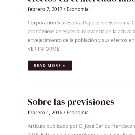
LA
POBLACIÓN
febrero 7, 2017
/
Economía
Y
SUS
EFECTOS
Corporación 5 presenta Papeles de Economía Ca
EN
EL
MERCADO
económicos de especial relevancia en la actualida
LABORAL
CANARIO
envejecimiento de la población y sus efectos en
VER INFORME
READ MORE »
SOBRE
Sobre las previsiones
LAS
PREVISIONES
febrero 1, 2016
/
Economía
Artículo publicado por D. José Carlos Francisc
2016. El trabajo de futurólogo no es sencillo 