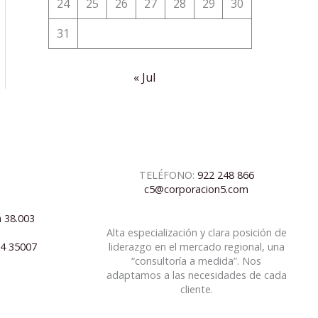
24
25
26
27
28
29
30
31
« Jul
TELÉFONO:
922 248 866
c5@corporacion5.com
a 38.003
Alta especialización y clara posición de
04 35007
liderazgo en el mercado regional, una
“consultoría a medida”. Nos
adaptamos a las necesidades de cada
cliente.