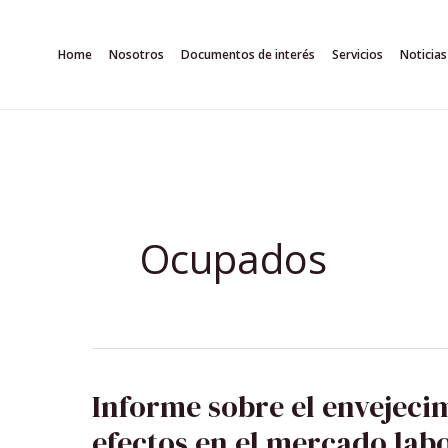
Ir
al
Home
Nosotros
Documentos de interés
Servicios
Noticias
contenido
Ocupados
INFORME
Informe sobre el envejecim
SOBRE
EL
efectos en el mercado lab
ENVEJECIMIENTO
DE