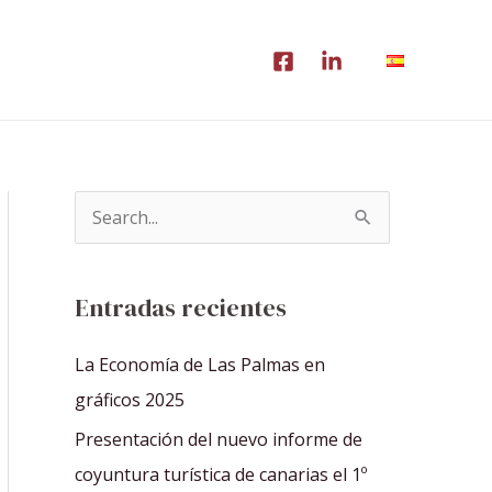
B
u
s
Entradas recientes
c
a
La Economía de Las Palmas en
r
gráficos 2025
p
Presentación del nuevo informe de
o
coyuntura turística de canarias el 1º