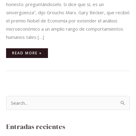
honesto: preguntándoselo. Si dice que sí, es un
sinvergüenza”, dijo Groucho Marx. Gary Becker, que recibió
el premio Nobel de Economía por extender el análisis
microeconómico a un amplio rango de comportamientos
humanos tales […]
READ MORE »
B
u
s
Entradas recientes
c