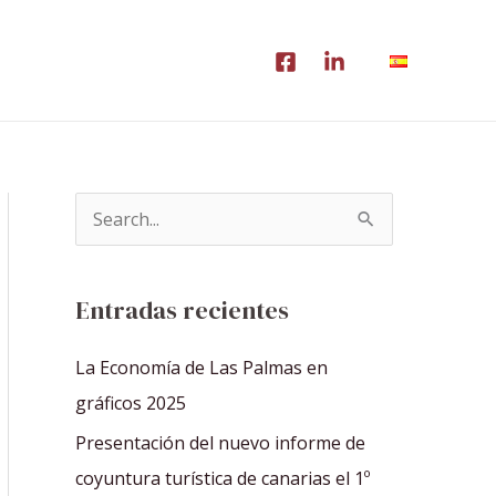
B
u
s
Entradas recientes
c
a
La Economía de Las Palmas en
r
gráficos 2025
p
Presentación del nuevo informe de
o
coyuntura turística de canarias el 1º