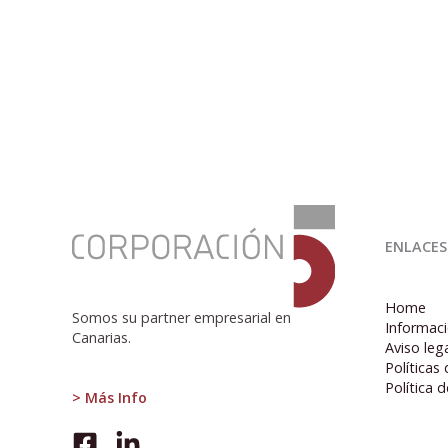
:
A
ENLACES
un
paso
de
Home
la
Somos su partner empresarial en
Informaci
“guerra”
Canarias.
Aviso leg
nuclear
Políticas
Política 
> Más Info