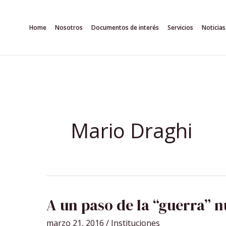
Ir
al
Home
Nosotros
Documentos de interés
Servicios
Noticias
contenido
Mario Draghi
A
A un paso de la “guerra” n
UN
PASO
DE
marzo 21, 2016
/
Instituciones
LA