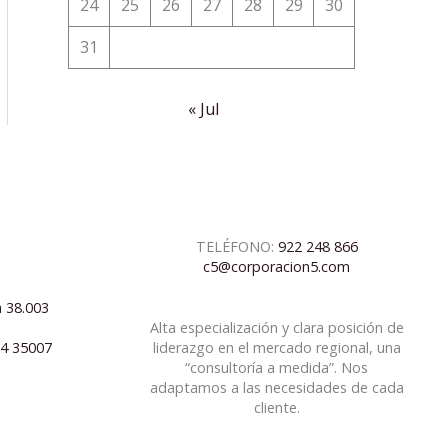
24
25
26
27
28
29
30
31
« Jul
TELÉFONO:
922 248 866
c5@corporacion5.com
a 38.003
Alta especialización y clara posición de
04 35007
liderazgo en el mercado regional, una
“consultoría a medida”. Nos
adaptamos a las necesidades de cada
cliente.