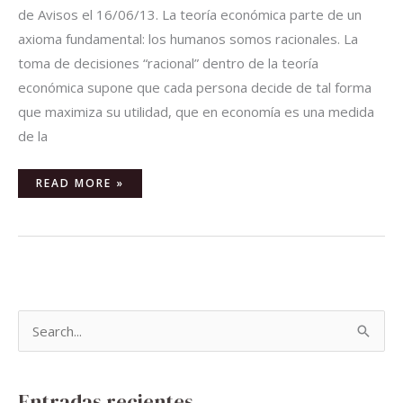
de Avisos el 16/06/13. La teoría económica parte de un
axioma fundamental: los humanos somos racionales. La
toma de decisiones “racional” dentro de la teoría
económica supone que cada persona decide de tal forma
que maximiza su utilidad, que en economía es una medida
de la
READ MORE »
B
u
s
Entradas recientes