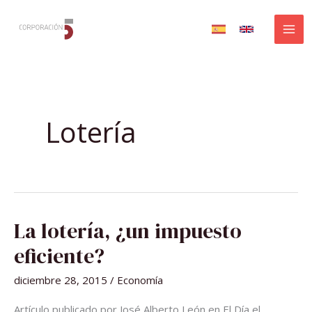
Ir
al
contenido
Lotería
LA
La lotería, ¿un impuesto
LOTERÍA,
¿UN
IMPUESTO
eficiente?
EFICIENTE?
diciembre 28, 2015
/
Economía
Artículo publicado por José Alberto León en El Día el