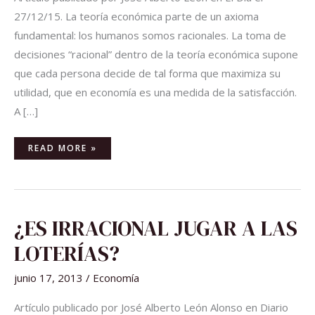
27/12/15. La teoría económica parte de un axioma
fundamental: los humanos somos racionales. La toma de
decisiones “racional” dentro de la teoría económica supone
que cada persona decide de tal forma que maximiza su
utilidad, que en economía es una medida de la satisfacción.
A […]
READ MORE »
¿ES
¿ES IRRACIONAL JUGAR A LAS
IRRACIONAL
JUGAR
A
LOTERÍAS?
LAS
LOTERÍAS?
junio 17, 2013
/
Economía
Artículo publicado por José Alberto León Alonso en Diario