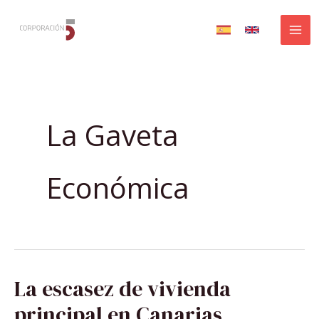
Ir
al
contenido
La Gaveta
Económica
LA
La escasez de vivienda
ESCASEZ
DE
VIVIENDA
principal en Canarias
PRINCIPAL