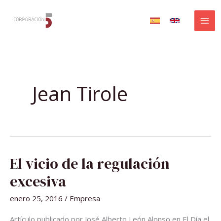
Ir
al
contenido
Jean Tirole
EL
El vicio de la regulación
VICIO
DE
LA
excesiva
REGULACIÓN
EXCESIVA
enero 25, 2016
/
Empresa
Artículo publicado por José Alberto León Alonso en El Día el