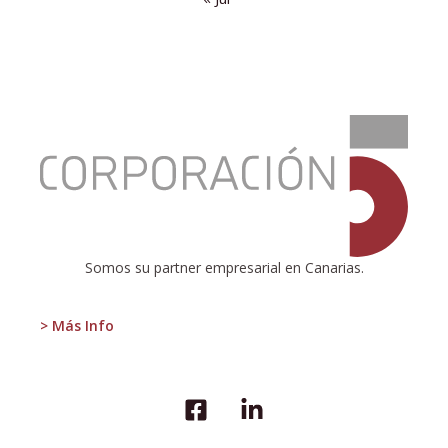
:
El
vicio
de
la
regulación
excesiva
Somos su partner empresarial en Canarias.
> Más Info