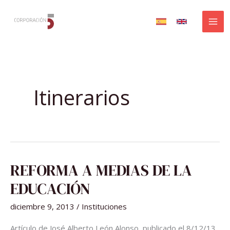
Ir
al
contenido
Itinerarios
REFORMA
REFORMA A MEDIAS DE LA
A
MEDIAS
DE
EDUCACIÓN
LA
EDUCACIÓN
diciembre 9, 2013
/
Instituciones
Artículo de José Alberto León Alonso, publicado el 8/12/13