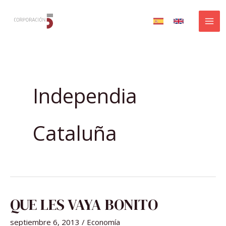
Ir
al
contenido
Independia
Cataluña
QUE
QUE LES VAYA BONITO
LES
VAYA
BONITO
septiembre 6, 2013
/
Economía