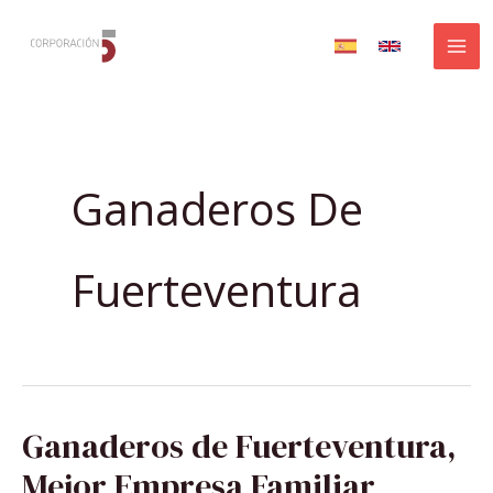
Ir
al
contenido
Ganaderos De
Fuerteventura
GANADEROS
Ganaderos de Fuerteventura,
DE
FUERTEVENTURA,
MEJOR
Mejor Empresa Familiar
EMPRESA