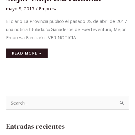
FAMILIAR
mayo 8, 2017
/
Empresa
El diario La Provincia publicó el pasado 28 de abril de 2017
una noticia titulada: \»Ganaderos de Fuerteventura, Mejor
Empresa Familiar\». VER NOTICIA
READ MORE »
B
u
s
Entradas recientes
c