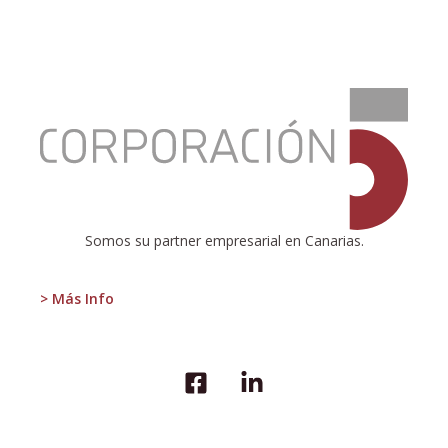
:
Mahou
Golf
Sunset
Party
by
Volvo
Somos su partner empresarial en Canarias.
> Más Info