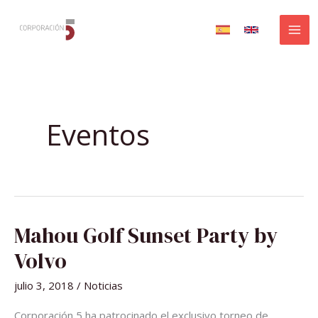
Ir
al
contenido
Eventos
MAHOU
Mahou Golf Sunset Party by
GOLF
SUNSET
PARTY
Volvo
BY
VOLVO
julio 3, 2018
/
Noticias
Corporación 5 ha patrocinado el exclusivo torneo de